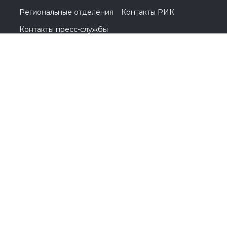
Региональные отделения
Контакты РИК
Контакты пресс-службы
Общественная приемная
8 (4942) 51-54-59
156 000, г. Кострома, ул. Симановского, д. 12 Г
© 2005-2026, Партия «Единая Россия». Все права защищены.
При полном или частичном использовании материалов
ссылка на ресурс обязательна.
Пользовательское соглашение