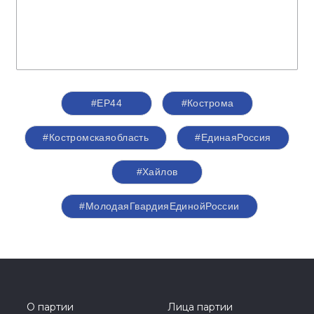
#ЕР44
#Кострома
#Костромскаяобласть
#‎ЕдинаяРоссия
#Хайлов
#МолодаяГвардияЕдинойРоссии
О партии
Лица партии