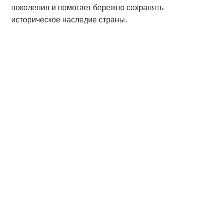
поколения и помогает бережно сохранять
историческое наследие страны.
Спикер
Хайлов Антон Алексеевич
Депутат Думы города Костромы,
руководитель Костромского
регионального отделения ВОО «Молодая
Гвардия Единой России», заместитель
секретаря Костромского регионального
отделения партии «Единая Россия» по
работе с молодежью, член Президиума
Регионального политического совета
Костромского регионального отделения
партии «Единая Россия»