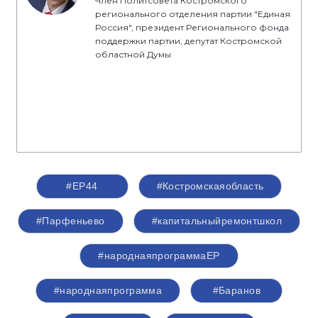
Член Политсовета Костромского
регионального отделения партии "Единая
Россия", президент Регионального фонда
поддержки партии, депутат Костромской
областной Думы
#ЕР44
#Костромскаяобласть
#Парфеньево
#капитальныйремонтшкол
#народнаяпрограммаЕР
#народнаяпрограмма
#Баранов