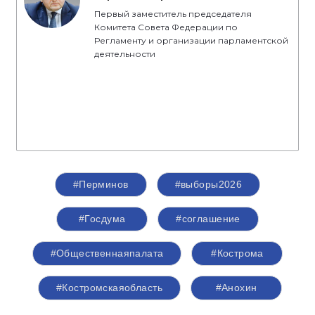
Первый заместитель председателя
Комитета Совета Федерации по
Регламенту и организации парламентской
деятельности
#Перминов
#выборы2026
#Госдума
#соглашение
#Общественнаяпалата
#Кострома
#Костромскаяобласть
#Анохин