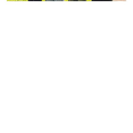
#Госдума
#соглашение
#Общественнаяпалата
#Кострома
#Костромскаяобласть
#Анохин
Молодогвардейцы почтили память
героев Первой мировой войны в
Костроме
01 августа 2026,
17:00