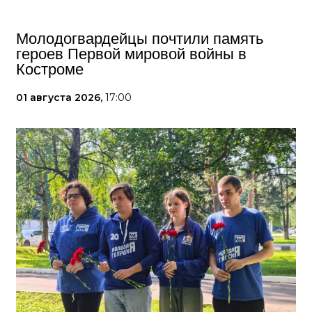
Спикер
Перминов Сергей Николаевич
Первый заместитель председателя
Комитета Совета Федерации по
Регламенту и организации парламентской
деятельности
#Перминов
#выборы2026