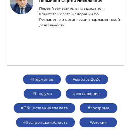
«Подписали соглашение с представителями
политических партий. Лично для меня, как для
представителя партии «Единая Россия»,
честные выборы - это выборы, которые
проходят в строгом соответствии с
избирательным законодательством. Люди
доверяют тем, кто честно трудится, кто открыт,
кто добросовестен перед нашими
избирателями. Это основные принципы, с
которыми партия «Единая Россия» вступает в
активную фазу избирательной кампании», -
отметил секретарь Костромского
регионального отделения партии «Единая
Россия», председатель Костромской областной
Думы
Алексей Анохин
.