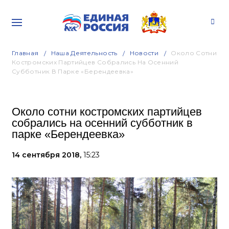
Главная
Наша Деятельность
Новости
Около Сотни
Костромских Партийцев Собрались На Осенний
Субботник В Парке «Берендеевка»
Около сотни костромских партийцев
собрались на осенний субботник в
парке «Берендеевка»
14 сентября 2018,
15:23