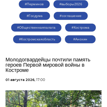
#Перминов
#выборы2026
#Госдума
#соглашение
#Общественнаяпалата
#Кострома
#Костромскаяобласть
#Анохин
Молодогвардейцы почтили память
героев Первой мировой войны в
Костроме
01 августа 2026,
17:00