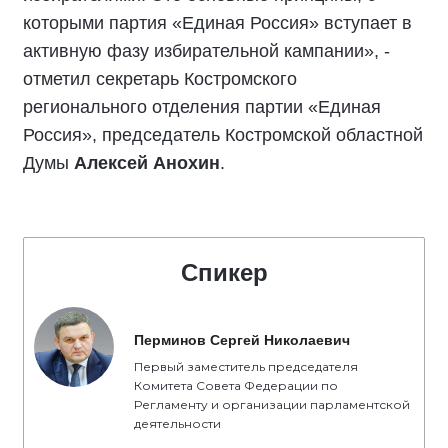
«Подписали соглашение с представителями
политических партий. Лично для меня, как для
представителя партии «Единая Россия»,
честные выборы - это выборы, которые
проходят в строгом соответствии с
избирательным законодательством. Люди
доверяют тем, кто честно трудится, кто открыт,
кто добросовестен перед нашими
избирателями. Это основные принципы, с
которыми партия «Единая Россия» вступает в
активную фазу избирательной кампании», -
отметил секретарь Костромского
регионального отделения партии «Единая
Россия», председатель Костромской областной