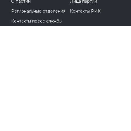
#Перминов
#выборы2026
#Госдума
#соглашение
#Общественнаяпалата
#Кострома
#Костромскаяобласть
#Анохин
О партии
Лица партии
Региональные отделения
Контакты РИК
Контакты пресс-службы
Общественная приемная