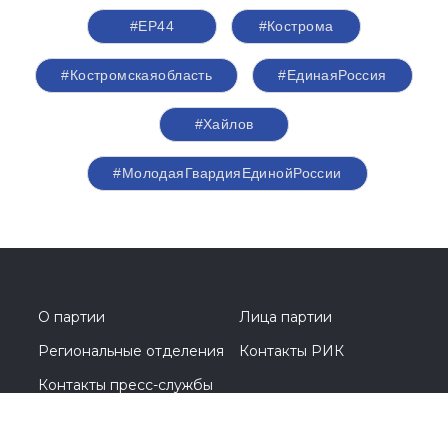
#ЕР44
#Кострома
#Костромскаяобласть
#‎ЕдинаяРоссия
#Хайлов
#МолодаяГвардияЕдинойРоссии
О партии
Лица партии
Региональные отделения
Контакты РИК
Контакты пресс-службы
Общественная приемная