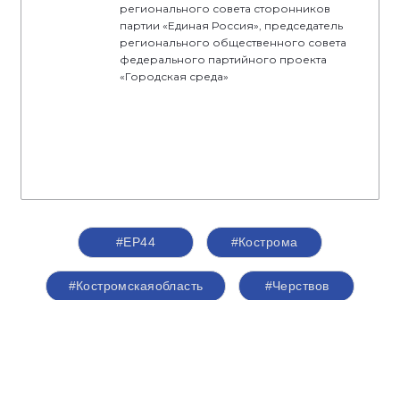
регионального совета сторонников
партии «Единая Россия», председатель
регионального общественного совета
федерального партийного проекта
«Городская среда»
#ЕР44
#Кострома
#Костромскаяобласть
#Черствов
#сторонникиЕР
#сторонники44
#сторонники