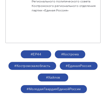
Регионального политического совета
Костромского регионального отделения
партии «Единая Россия»
#ЕР44
#Кострома
#Костромскаяобласть
#‎ЕдинаяРоссия
#Хайлов
#МолодаяГвардияЕдинойРоссии