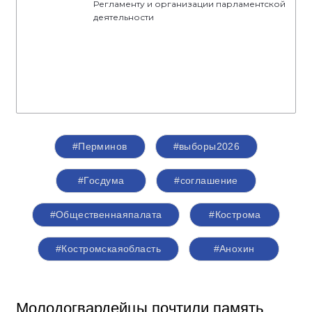
Регламенту и организации парламентской
деятельности
#Перминов
#выборы2026
#Госдума
#соглашение
#Общественнаяпалата
#Кострома
#Костромскаяобласть
#Анохин
Молодогвардейцы почтили память