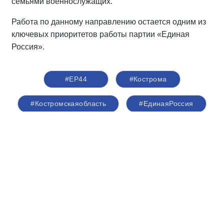
семьями военнослужащих.
Работа по данному направлению остается одним из
ключевых приоритетов работы партии «Единая
Россия».
#ЕР44
#Кострома
#Костромскаяобласть
#‎ЕдинаяРоссия
#Комиссаров
#поддержкаучастниковСВО
#поддержкавоеннослужащих