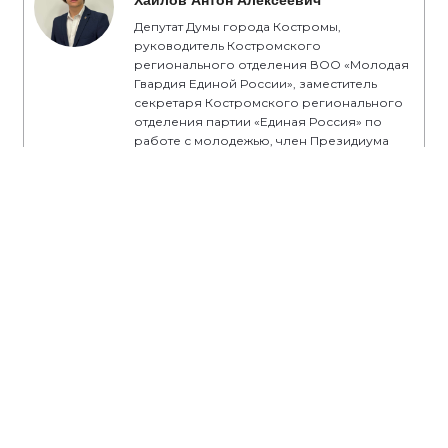
Депутат Думы города Костромы,
руководитель Костромского
регионального отделения ВОО «Молодая
Гвардия Единой России», заместитель
секретаря Костромского регионального
отделения партии «Единая Россия» по
работе с молодежью, член Президиума
Регионального политического совета
Костромского регионального отделения
партии «Единая Россия»
#ЕР44
#Кострома
#Костромскаяобласть
#‎ЕдинаяРоссия