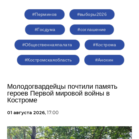
#Перминов
#выборы2026
#Госдума
#соглашение
#Общественнаяпалата
#Кострома
#Костромскаяобласть
#Анохин
Молодогвардейцы почтили память
героев Первой мировой войны в
Костроме
01 августа 2026,
17:00