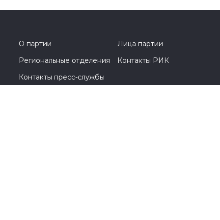
#Перминов
#выборы2026
#Госдума
#соглашение
#Общественнаяпалата
#Кострома
#Костромскаяобласть
#Анохин
О партии
Лица партии
Региональные отделения
Контакты РИК