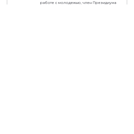
работе с молодежью, член Президиума
Регионального политического совета
Костромского регионального отделения
партии «Единая Россия»
#ЕР44
#Кострома
#Костромскаяобласть
#‎ЕдинаяРоссия
#Хайлов
#МолодаяГвардияЕдинойРоссии