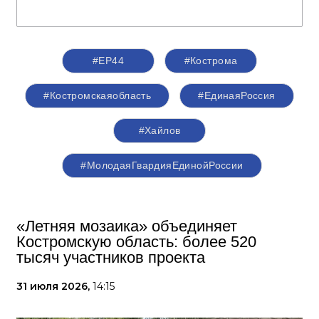
#ЕР44
#Кострома
#Костромскаяобласть
#‎ЕдинаяРоссия
#Хайлов
#МолодаяГвардияЕдинойРоссии
«Летняя мозаика» объединяет
Костромскую область: более 520
тысяч участников проекта
31 июля 2026,
14:15