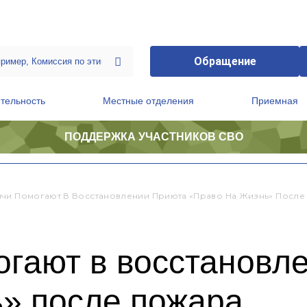
Обращение
тельность
Местные отделения
Приемная
ПОДДЕРЖКА УЧАСТНИКОВ СВО
ственной приемной Председателя Партии
Президиум регионального политического совета
чи Помогают В Восстановлении Приюта «Право На Жизнь» После
огают в восстановл
ь» после пожара