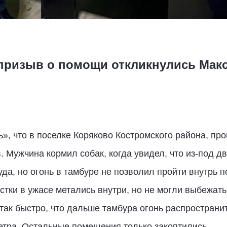
призыв о помощи откликнулись Макс
», что в поселке Коряково Костромского района, пр
. Мужчина кормил собак, когда увидел, что из-под д
да, но огонь в тамбуре не позволил пройти внутрь п
тки в ужасе метались внутри, но не могли выбежать
ак быстро, что дальше тамбура огонь распространи
етра. Остальные помещения только закоптились.