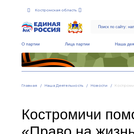
Костромская область
О партии
Лица партии
Наша дея
Местные общественные приемные Партии
Руководитель Региональной обще
Народная программа «Единой России»
Главная
Наша Деятельность
Новости
Костроми
Костромичи пом
«Право на жизн