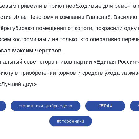
тьевым привезли в приют необходимые для ремонта 
стие Илье Невскому и компании Главснаб, Василию 
ёры убирают помещения от копоти, покрасили одну к
сем костромичам и не только, кто оперативно переч
ровал
Максим Черствов
.
ональный совет сторонников партии «Единая Россия»
юту в приобретении кормов и средств ухода за живо
«Лучший друг».
сторонники. добрыедела
#ЕР44
#сторонники