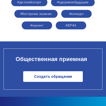
#детскийспорт
#здоровоебудущее
#Кострома лыжная
#конкурс
#проект
#ЕР44
Общественная приемная
Создать обращение