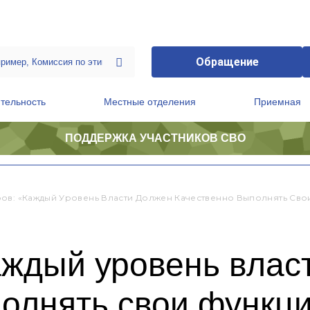
Обращение
тельность
Местные отделения
Приемная
ПОДДЕРЖКА УЧАСТНИКОВ СВО
ственной приемной Председателя Партии
Президиум регионального политического совета
ов: «Каждый Уровень Власти Должен Качественно Выполнять Сво
аждый уровень влас
полнять свои функц