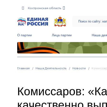
Костромская область
О партии
Лица партии
Наша дея
Местные общественные приемные Партии
Руководитель Региональной обще
Народная программа «Единой России»
Главная
Наша Деятельность
Новости
Комиссар
Комиссаров: «К
качественно вы