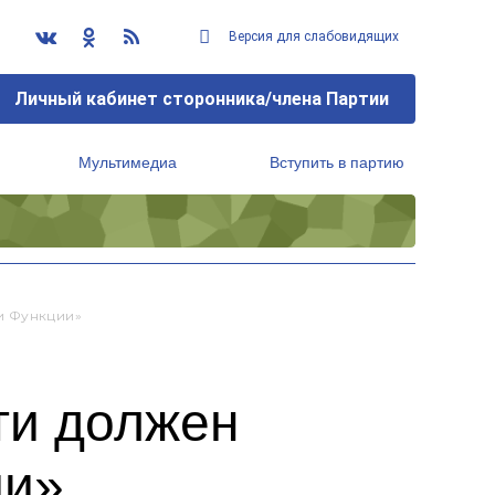
Версия для слабовидящих
Личный кабинет сторонника/члена Партии
Мультимедиа
Вступить в партию
Региональный исполнительный комитет
и Функции»
ти должен
ии»