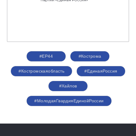
#ЕР44
#Кострома
#Костромскаяобласть
#‎ЕдинаяРоссия
#Хайлов
#МолодаяГвардияЕдинойРоссии