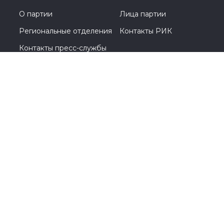
О партии
Лица партии
Региональные отделения
Контакты РИК
Контакты пресс-службы
Общественная приемная
8 (4942) 51-54-59
156 000, г. Кострома, ул. Симановского, д. 12 Г
© 2005-2026, Партия «Единая Россия». Все права защищены.
При полном или частичном использовании материалов