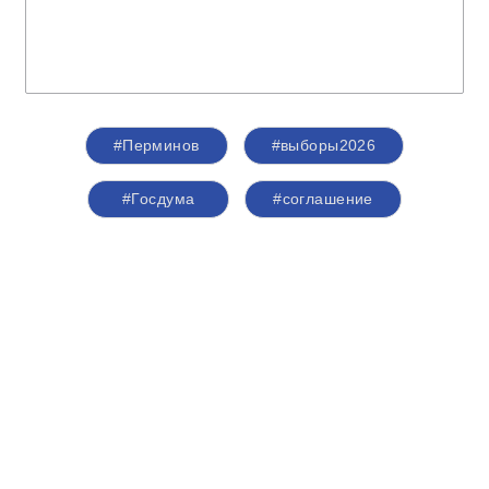
#Перминов
#выборы2026
#Госдума
#соглашение
#Общественнаяпалата
#Кострома
#Костромскаяобласть
#Анохин
О партии
Лица партии