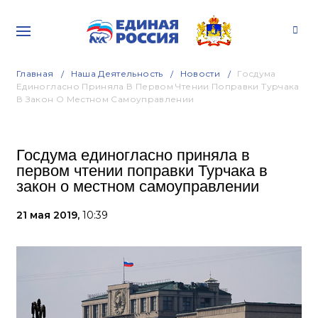
Главная
Наша Деятельность
Новости
Госдума
Единогласно Приняла В Первом Чтении Поправки Турчака
В Закон О Местном Самоуправлении
Госдума единогласно приняла в
первом чтении поправки Турчака в
закон о местном самоуправлении
21 мая 2019,
10:39