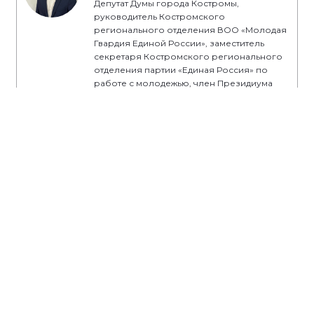
Депутат Думы города Костромы,
руководитель Костромского
регионального отделения ВОО «Молодая
Гвардия Единой России», заместитель
секретаря Костромского регионального
отделения партии «Единая Россия» по
работе с молодежью, член Президиума
Регионального политического совета
Костромского регионального отделения
партии «Единая Россия»
#ЕР44
#Кострома
#Костромскаяобласть
#‎ЕдинаяРоссия