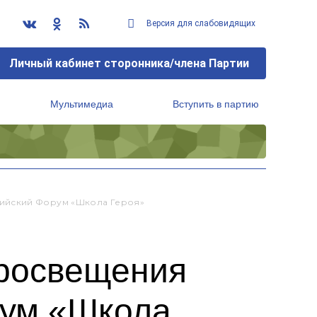
Версия для слабовидящих
Личный кабинет сторонника/члена Партии
Мультимедиа
Вступить в партию
Региональный исполнительный комитет
ийский Форум «Школа Героя»
просвещения
рум «Школа