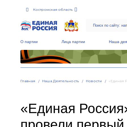
Костромская область
О партии
Лица партии
Наша дея
Местные общественные приемные Партии
Руководитель Региональной обще
Народная программа «Единой России»
Главная
Наша Деятельность
Новости
«Единая 
«Единая Россия
провели первый