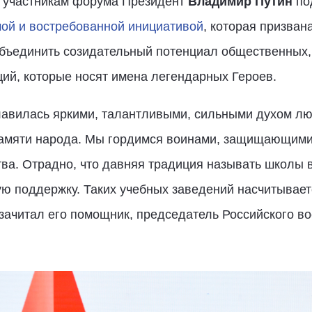
к участникам форума Президент
Владимир Путин
под
ой и востребованной инициативой
, которая призван
объединить созидательный потенциал общественных,
ий, которые носят имена легендарных Героев.
лавилась яркими, талантливыми, сильными духом лю
памяти народа. Мы гордимся воинами, защищающими 
ва. Отрадно, что давняя традиция называть школы 
 поддержку. Таких учебных заведений насчитываетс
зачитал его помощник, председатель Российского в