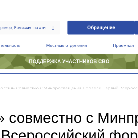
Обращение
тельность
Местные отделения
Приемная
ПОДДЕРЖКА УЧАСТНИКОВ СВО
ственной приемной Председателя Партии
Президиум регионального политического совета
Россия» Совместно С Минпросвещения Провели Первый Всеросс
» совместно с Мин
 Всероссийский фо