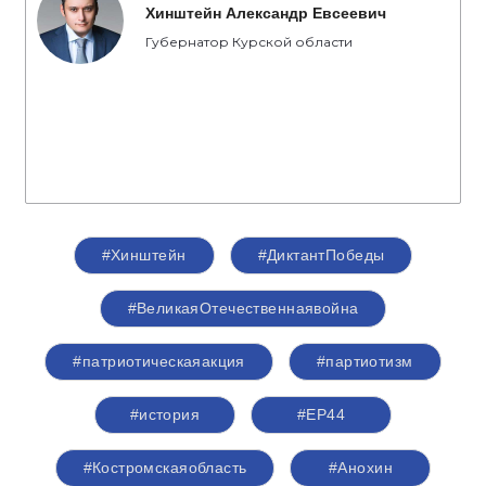
Хинштейн Александр Евсеевич
Губернатор Курской области
#Хинштейн
#ДиктантПобеды
#ВеликаяОтечественнаявойна
#патриотическаяакция
#партиотизм
#история
#ЕР44
#Костромскаяобласть
#Анохин