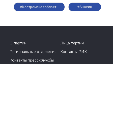
#Перминов
#выборы2026
#Госдума
#соглашение
#Общественнаяпалата
#Кострома
#Костромскаяобласть
#Анохин