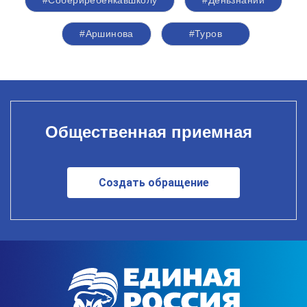
#Собериребенкавшколу
#Деньзнаний
#Аршинова
#Туров
Общественная приемная
Создать обращение