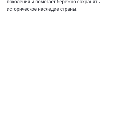
поколения и помогает бережно сохранять
историческое наследие страны.
Спикер
Хайлов Антон Алексеевич
Депутат Думы города Костромы,
руководитель Костромского
регионального отделения ВОО «Молодая
Гвардия Единой России», заместитель
секретаря Костромского регионального
отделения партии «Единая Россия» по
работе с молодежью, член Президиума
Регионального политического совета
Костромского регионального отделения
партии «Единая Россия»