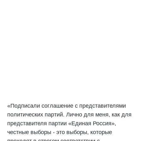
Документ закрепляет основные принципы
свободных, честных и справедливых выборов,
основанных на открытости, взаимном
уважении и ответственности всех участников
избирательного процесса.
Особенно важно, чтобы все политические
партии вели свою работу в строгом
соответствии с действующим
законодательством и общепринятыми
нравственно-этическими нормами.