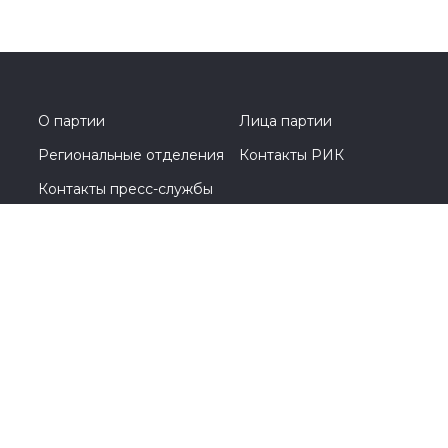
#Перминов
#выборы2026
#Госдума
#соглашение
#Общественнаяпалата
#Кострома
#Костромскаяобласть
#Анохин
О партии
Лица партии