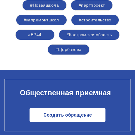
#Новаяшкола
#партпроект
#капремонтшкол
#строительство
#ЕР44
#Костромскаяобласть
#Щербакова
Общественная приемная
Создать обращение