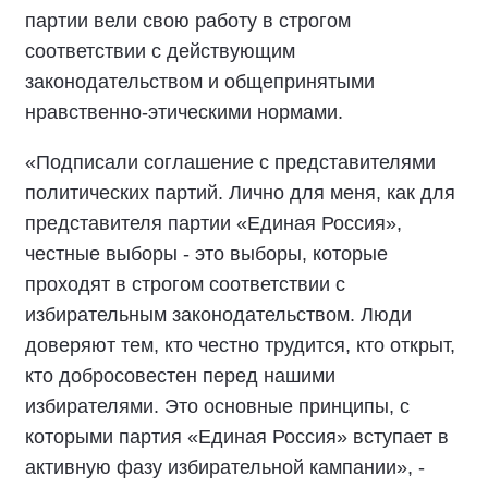
Документ закрепляет основные принципы
свободных, честных и справедливых выборов,
основанных на открытости, взаимном
уважении и ответственности всех участников
избирательного процесса.
Особенно важно, чтобы все политические
партии вели свою работу в строгом
соответствии с действующим
законодательством и общепринятыми
нравственно-этическими нормами.