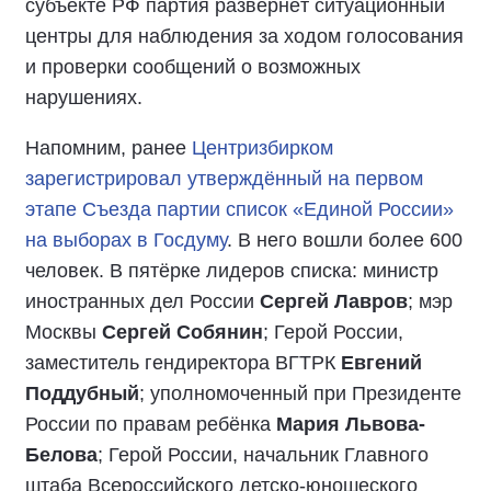
субъекте РФ партия развернёт ситуационный
центры для наблюдения за ходом голосования
и проверки сообщений о возможных
нарушениях.
Напомним, ранее
Центризбирком
зарегистрировал утверждённый на первом
этапе Съезда партии список «Единой России»
на выборах в Госдуму
. В него вошли более 600
человек. В пятёрке лидеров списка: министр
иностранных дел России
Сергей Лавров
; мэр
Москвы
Сергей Собянин
; Герой России,
заместитель гендиректора ВГТРК
Евгений
Поддубный
; уполномоченный при Президенте
России по правам ребёнка
Мария Львова-
Белова
; Герой России, начальник Главного
штаба Всероссийского детско-юношеского