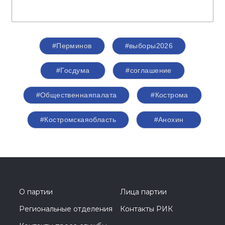
доверяют тем, кто честно трудится, кто открыт,
кто добросовестен перед нашими
избирателями. Это основные принципы, с
которыми партия «Единая Россия» вступает в
активную фазу избирательной кампании», -
отметил секретарь Костромского
регионального отделения партии «Единая
Россия», председатель Костромской областной
Думы
Алексей Анохин
.
Спикер
Перминов Сергей Николаевич