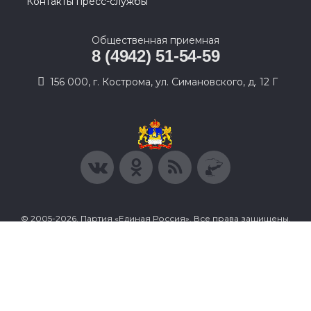
Первый заместитель председателя
Комитета Совета Федерации по
Регламенту и организации парламентской
деятельности
#Перминов
#выборы2026
#Госдума
#соглашение
#Общественнаяпалата
#Кострома
#Костромскаяобласть
#Анохин