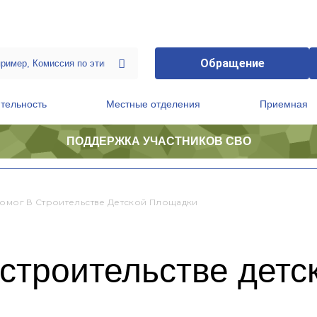
Обращение
тельность
Местные отделения
Приемная
ПОДДЕРЖКА УЧАСТНИКОВ СВО
ственной приемной Председателя Партии
Президиум регионального политического совета
Помог В Строительстве Детской Площадки
 строительстве дет