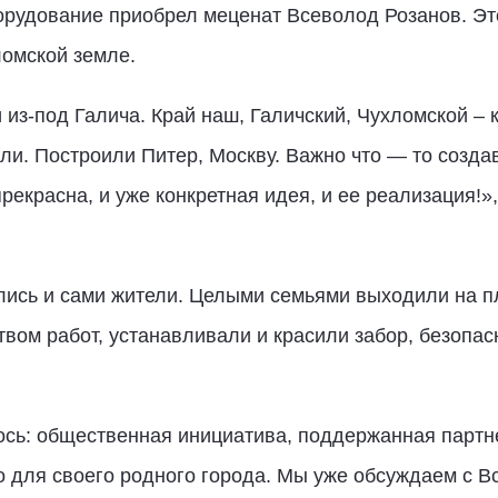
рудование приобрел меценат Всеволод Розанов. Это
ломской земле.
из-под Галича. Край наш, Галичский, Чухломской – к
ли. Построили Питер, Москву. Важно что — то создав
прекрасна, и уже конкретная идея, и ее реализация!»
лись и сами жители. Целыми семьями выходили на п
твом работ, устанавливали и красили забор, безопа
лось: общественная инициатива, поддержанная партн
о для своего родного города. Мы уже обсуждаем с 