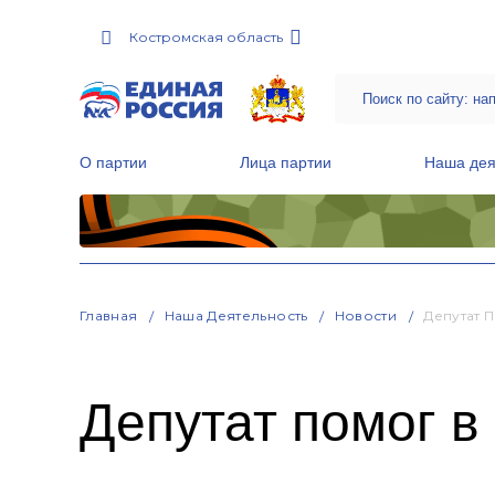
Костромская область
О партии
Лица партии
Наша дея
Местные общественные приемные Партии
Руководитель Региональной обще
Народная программа «Единой России»
Главная
Наша Деятельность
Новости
Депутат 
Депутат помог в