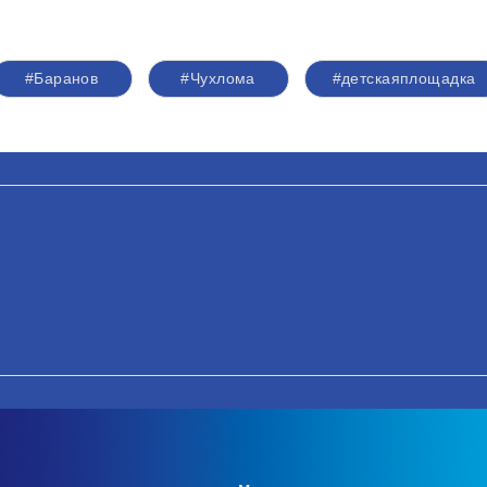
#Баранов
#Чухлома
#детскаяплощадка