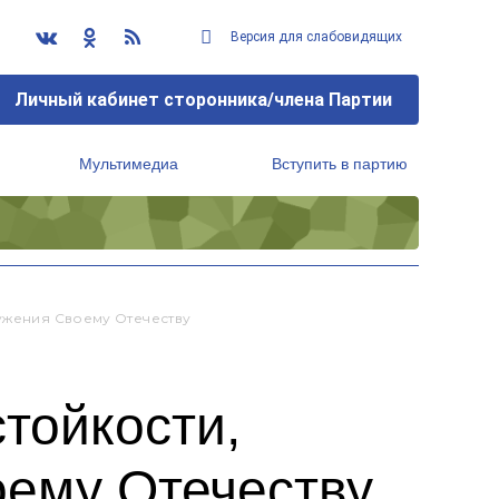
Версия для слабовидящих
Личный кабинет сторонника/члена Партии
Мультимедиа
Вступить в партию
Региональный исполнительный комитет
лужения Своему Отечеству
стойкости,
оему Отечеству