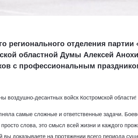
го регионального отделения партии 
ской областной Думы Алексей Анох
иков с профессиональным празднико
ны воздушно-десантных войск Костромской области!
няла самые сложные и ответственные задачи. Боево
е просто слова, это смысл всей жизни и каждого прож
й вы доказываете на протяжении всего периода су