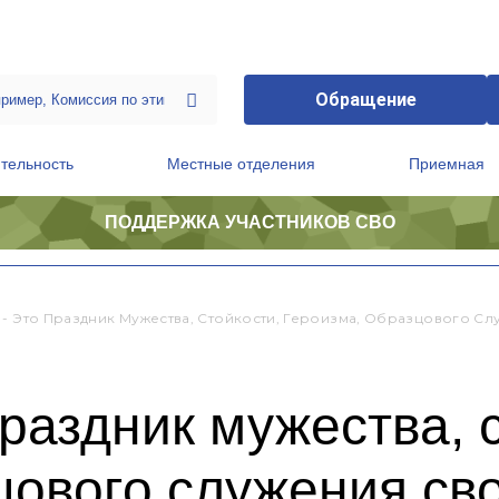
Обращение
тельность
Местные отделения
Приемная
ПОДДЕРЖКА УЧАСТНИКОВ СВО
ственной приемной Председателя Партии
Президиум регионального политического совета
 - Это Праздник Мужества, Стойкости, Героизма, Образцового С
праздник мужества, 
цового служения св