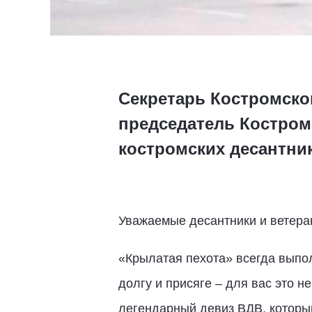
Секретарь Костромско
председатель Костром
костромских десантн
Уважаемые десантники и ветера
«Крылатая пехота» всегда выпол
долгу и присяге – для вас это н
легендарный девиз ВДВ, которы