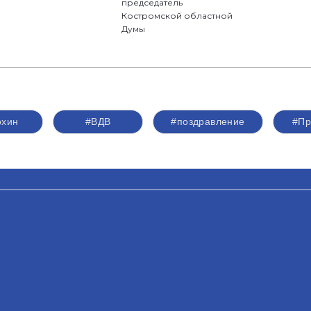
председатель
Костромской областной
Думы
охин
#ВДВ
#поздравление
#Пр