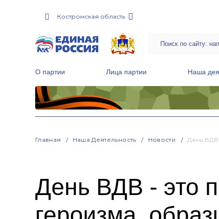
Костромская область
О партии
Лица партии
Наша дея
Местные общественные приемные Партии
Руководитель Региональной обще
Народная программа «Единой России»
Главная
Наша Деятельность
Новости
День ВДВ
День ВДВ - это 
героизма, образ