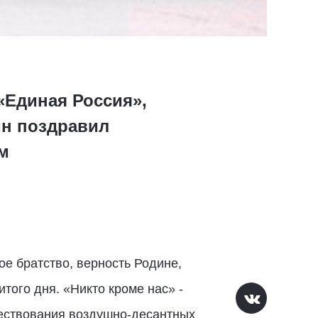
«Единая Россия»,
ин поздравил
м
е братство, верность Родине,
итого дня. «Никто кроме нас» -
ществования воздушно-десантных