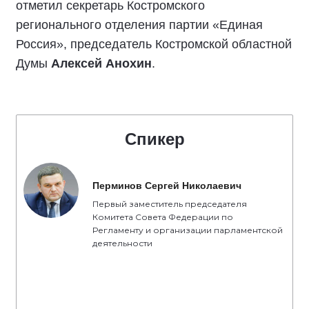
«Подписали соглашение с представителями
политических партий. Лично для меня, как для
представителя партии «Единая Россия»,
честные выборы - это выборы, которые
проходят в строгом соответствии с
избирательным законодательством. Люди
доверяют тем, кто честно трудится, кто открыт,
кто добросовестен перед нашими
избирателями. Это основные принципы, с
которыми партия «Единая Россия» вступает в
активную фазу избирательной кампании», -
отметил секретарь Костромского
регионального отделения партии «Единая
Россия», председатель Костромской областной
Думы
Алексей Анохин
.