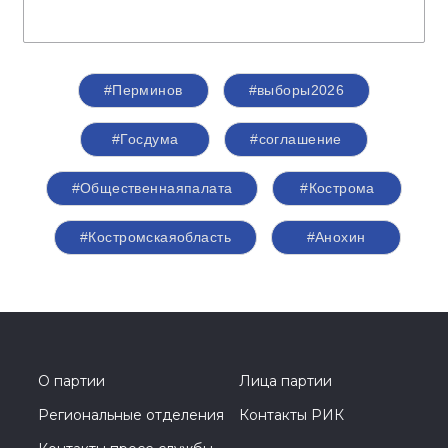
Спикер
Перминов Сергей Николаевич
Первый заместитель председателя
Комитета Совета Федерации по
Регламенту и организации парламентской
деятельности
#Перминов
#выборы2026
#Госдума
#соглашение