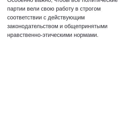
Документ закрепляет основные принципы
свободных, честных и справедливых выборов,
основанных на открытости, взаимном
уважении и ответственности всех участников
избирательного процесса.
Особенно важно, чтобы все политические
партии вели свою работу в строгом
соответствии с действующим
законодательством и общепринятыми
нравственно-этическими нормами.