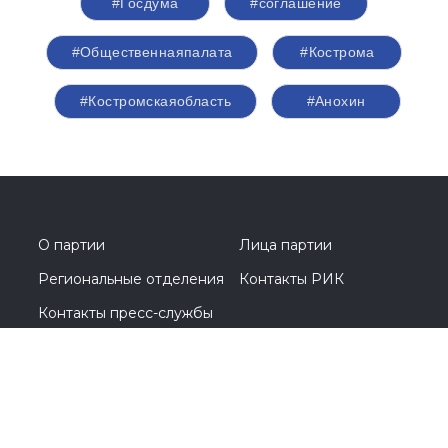
Первый заместитель председателя
Комитета Совета Федерации по
Регламенту и организации парламентской
деятельности
#Перминов
#выборы2026
#Госдума
#соглашение
#Общественнаяпалата
#Кострома
#Костромскаяобласть
#Анохин