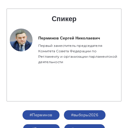
избирательным законодательством. Люди
доверяют тем, кто честно трудится, кто открыт,
кто добросовестен перед нашими
избирателями. Это основные принципы, с
которыми партия «Единая Россия» вступает в
активную фазу избирательной кампании», -
отметил секретарь Костромского
регионального отделения партии «Единая
Россия», председатель Костромской областной
Думы
Алексей Анохин
.
Спикер
Перминов Сергей Николаевич