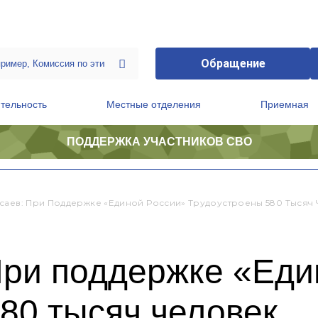
Обращение
тельность
Местные отделения
Приемная
ПОДДЕРЖКА УЧАСТНИКОВ СВО
ственной приемной Председателя Партии
Президиум регионального политического совета
саев: При Поддержке «Единой России» Трудоустроены 580 Тысяч
При поддержке «Еди
80 тысяч человек