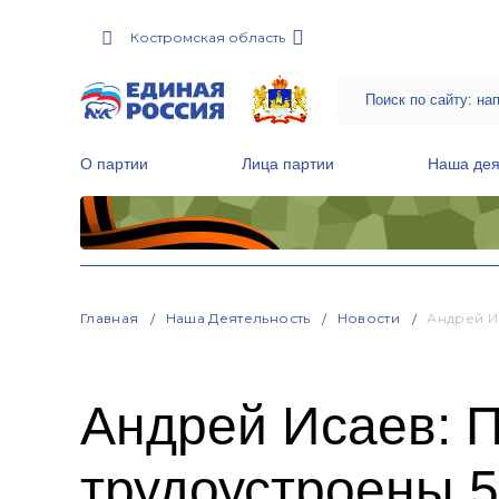
Костромская область
О партии
Лица партии
Наша дея
Местные общественные приемные Партии
Руководитель Региональной обще
Народная программа «Единой России»
Главная
Наша Деятельность
Новости
Андрей И
Андрей Исаев: 
трудоустроены 5