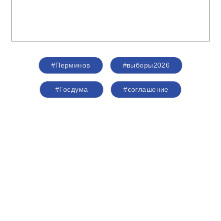
#Перминов
#выборы2026
#Госдума
#соглашение
#Общественнаяпалата
#Кострома
#Костромскаяобласть
#Анохин
О партии
Лица партии