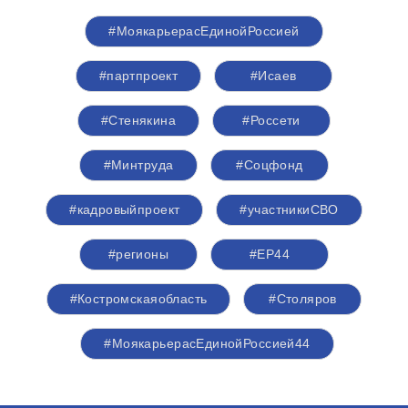
#МоякарьерасЕдинойРоссией
#партпроект
#Исаев
#Стенякина
#Россети
#Минтруда
#Соцфонд
#кадровыйпроект
#участникиСВО
#регионы
#ЕР44
#Костромскаяобласть
#Столяров
#МоякарьерасЕдинойРоссией44