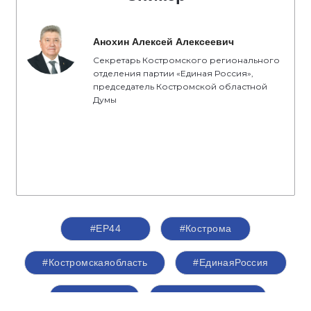
Анохин Алексей Алексеевич
Секретарь Костромского регионального
отделения партии «Единая Россия»,
председатель Костромской областной
Думы
#ЕР44
#Кострома
#Костромскаяобласть
#ЕдинаяРоссия
#Анохин
#ЛетняяМозаика