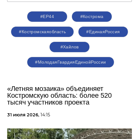
#ЕР44
#Кострома
#Костромскаяобласть
#‎ЕдинаяРоссия
#Хайлов
#МолодаяГвардияЕдинойРоссии
«Летняя мозаика» объединяет
Костромскую область: более 520
тысяч участников проекта
31 июля 2026,
14:15