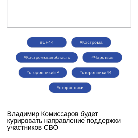
#ЕР44
#Кострома
#Костромскаяобласть
#Черствов
#сторонникиЕР
#сторонники44
#сторонники
Владимир Комиссаров будет
курировать направление поддержки
участников СВО