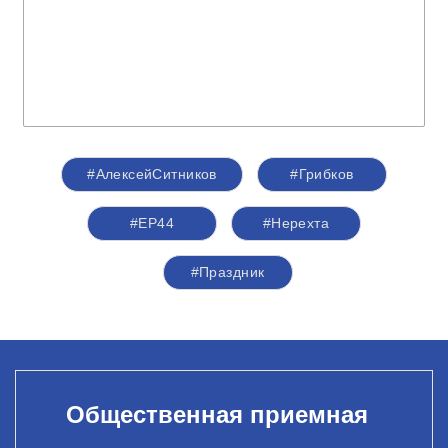
#АлексейСитников
#Грибков
#ЕР44
#Нерехта
#Праздник
Общественная приемная