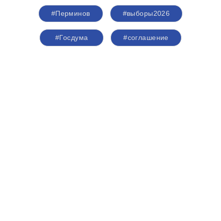
#Перминов
#выборы2026
#Госдума
#соглашение
#Общественнаяпалата
#Кострома
#Костромскаяобласть
#Анохин
О партии
Лица партии
Региональные отделения
Контакты РИК
Контакты пресс-службы
Общественная приемная