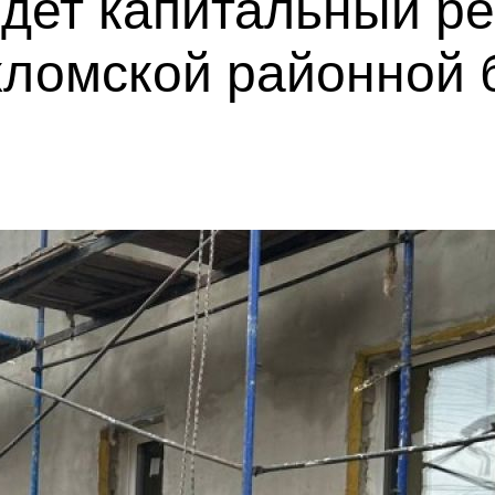
идет капитальный р
хломской районной