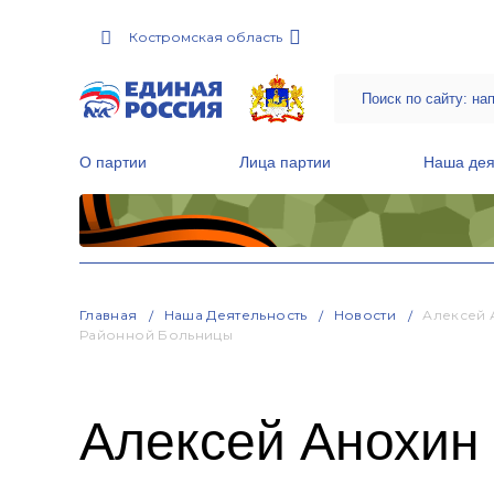
Костромская область
О партии
Лица партии
Наша дея
Местные общественные приемные Партии
Руководитель Региональной обще
Народная программа «Единой России»
Главная
Наша Деятельность
Новости
Алексей 
Районной Больницы
Алексей Анохин