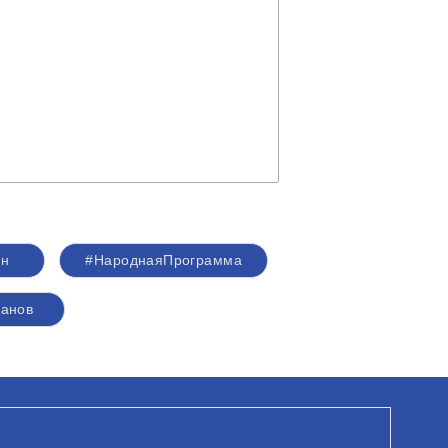
ин
#НароднаяПрограмма
анов