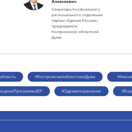
Алексеевич
Секретарь Костромского
регионального отделения
партии «Единая Россия»,
председатель
Костромской областной
Думы
область
#КостромскаяобластнаяДума
#Анох
роднаяПрограммаЕР
#Здравоохранение
#Бар