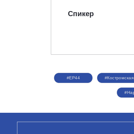
Спикер
#ЕР44
#Костромская
#На