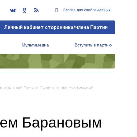
Версия для слабовидящих
Личный кабинет сторонника/члена Партии
Мультимедиа
Вступить в партию
Региональный исполнительный комитет
Капитальный Ремонт Поликлиники Чухломской
еем Барановым