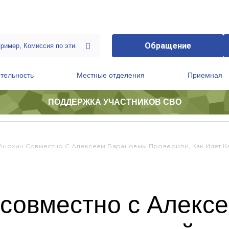
Обращение
тельность
Местные отделения
Приемная
ПОДДЕРЖКА УЧАСТНИКОВ СВО
ственной приемной Председателя Партии
Президиум регионального политического совета
Анохин Совместно С Алексеем Барановым Проверили, Как Идет 
 совместно с Алекс