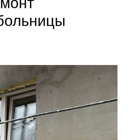
емонт
 больницы