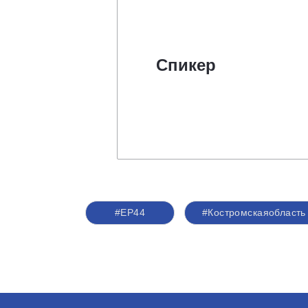
Спикер
#ЕР44
#Костромскаяобласть