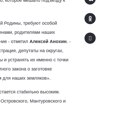
о, которое мешало подъезду к
й Родины, требуют особой
женами, родителями наших
ние - отметил
Алексей Анохин
. -
трация, депутаты на округах,
 и устранять их именно с точки
ного закона о заготовке
м для наших земляков».
стается стабильно высоким.
Островского, Мантуровского и