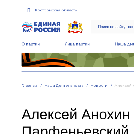
Костромская область
О партии
Лица партии
Наша дея
Местные общественные приемные Партии
Руководитель Региональной обще
Народная программа «Единой России»
Главная
Наша Деятельность
Новости
Алексей 
Алексей Анохин
Парфеньевский 