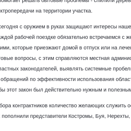
омогает решать бытовые проблемы - спилили дерев
ктропередачи на территории участка.
сегодня с оружием в руках защищают интересы наше
аждой рабочей поездке обязательно встречаемся с 
ми, которые приезжают домой в отпуск или на лече
овые вопросы, с этим справляются местная админис
ластных законодателей, выявлять системные пробелы
яд обращений по эффективности использования област
бы этот закон был действительно нужным и полезны
бора контрактников количество желающих служить о
пополнили представители Костромы, Буя, Нерехты, 