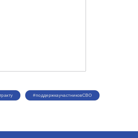
тракту
#поддержкаучастниковСВО