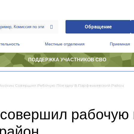
Обращение
тельность
Местные отделения
Приемная
ПОДДЕРЖКА УЧАСТНИКОВ СВО
ственной приемной Председателя Партии
Президиум регионального политического совета
Анохин Совершил Рабочую Поездку В Парфеньевский Район
 совершил рабочую 
район