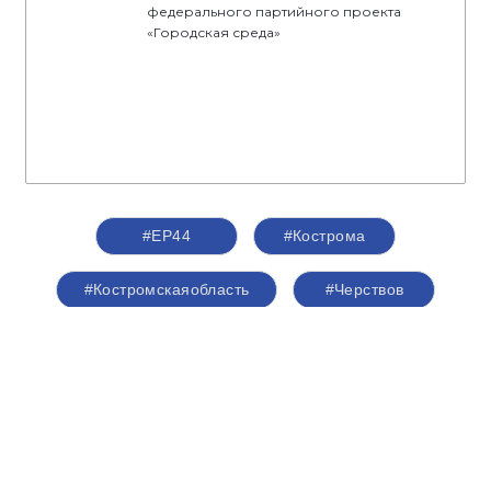
федерального партийного проекта
«Городская среда»
#ЕР44
#Кострома
#Костромскаяобласть
#Черствов
#сторонникиЕР
#сторонники44
#сторонники