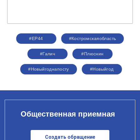
#ЕР44
#Костромскаяобласть
#Галич
#Плюснин
#Новыйгоднапосту
#Новыйгод
Общественная приемная
Создать обращение