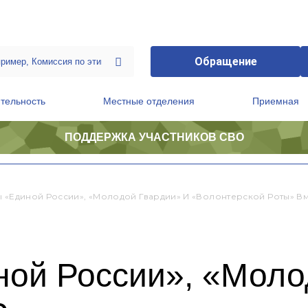
Обращение
тельность
Местные отделения
Приемная
ПОДДЕРЖКА УЧАСТНИКОВ СВО
ственной приемной Председателя Партии
Президиум регионального политического совета
ы «Единой России», «Молодой Гвардии» И «Волонтерской Роты» В
ной России», «Моло