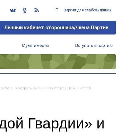
Версия для слабовидящих
Личный кабинет сторонника/члена Партии
Мультимедиа
Вступить в партию
Региональный исполнительный комитет
месте С Костромичами Отметили День Флага
дой Гвардии» и