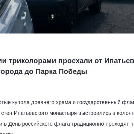
ми триколорами проехали от Ипатье
орода до Парка Победы
отые купола древнего храма и государственный флаг
 стен Ипатьевского монастыря выстроились в колон
 в День российского флага традиционно проходят п