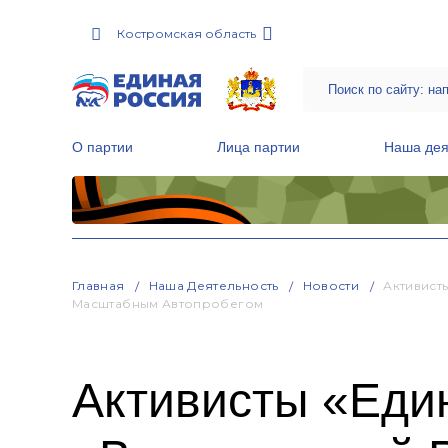
Костромская область
О партии
Лица партии
Наша дея
Местные общественные приемные Партии
Руководитель Региональной обще
Народная программа «Единой России»
Главная
Наша Деятельность
Новости
Активист
Масштабным Автопробегом
Активисты «Еди