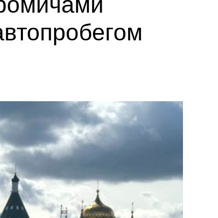
тромичами
автопробегом