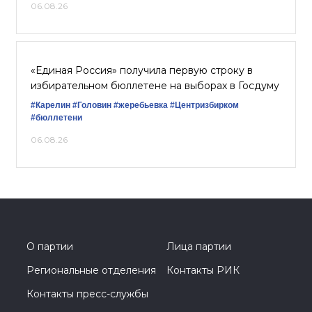
06.08.26
«Единая Россия» получила первую строку в
избирательном бюллетене на выборах в Госдуму
#Карелин
#Головин
#жеребьевка
#Центризбирком
#бюллетени
06.08.26
О партии
Лица партии
Региональные отделения
Контакты РИК
Контакты пресс-службы