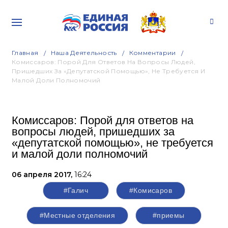
Главная
Наша Деятельность
Комментарии
Комиссаров: Порой Для Ответов На Вопросы Людей,
Пришедших За «депутатской Помощью», Не Требуется И
Малой Доли Полномочий
Комиссаров: Порой для ответов на
вопросы людей, пришедших за
«депутатской помощью», не требуется
и малой доли полномочий
06 апреля 2017,
16:24
#Галич
#Комисаров
#Местные отделения
#приемы