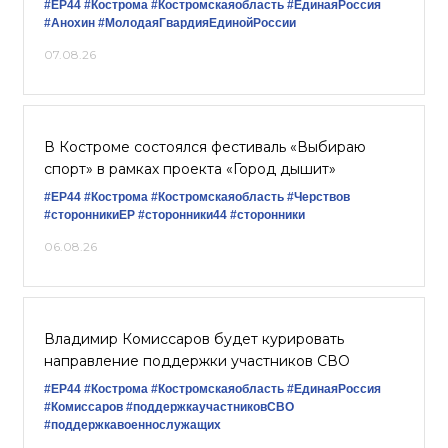
#ЕР44
#Кострома
#Костромскаяобласть
#‎ЕдинаяРоссия
#Анохин
#МолодаяГвардияЕдинойРоссии
07.08.26
В Костроме состоялся фестиваль «Выбираю
спорт» в рамках проекта «Город дышит»
#ЕР44
#Кострома
#Костромскаяобласть
#Черствов
#сторонникиЕР
#сторонники44
#сторонники
06.08.26
Владимир Комиссаров будет курировать
направление поддержки участников СВО
#ЕР44
#Кострома
#Костромскаяобласть
#‎ЕдинаяРоссия
#Комиссаров
#поддержкаучастниковСВО
#поддержкавоеннослужащих